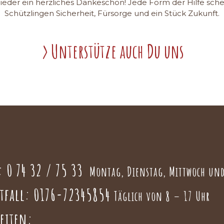
lieder ein herzliches Dankeschön! Jede Form der Hilfe sch
Schützlingen Sicherheit, Fürsorge und ein Stück Zukunft.
Unterstütze auch Du uns
n:
0 74 32 / 75 33
Montag, Dienstag, Mittwoch und
fall:
0176-72345854
Täglich von 8 – 17 Uhr
zeiten: