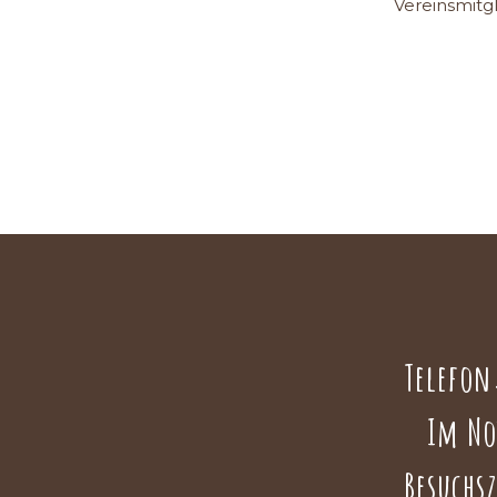
Vereinsmitg
Telefo
Im Not
Besuchs