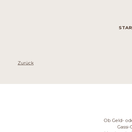
Navigation
STA
übersprin
Zurück
Ob Geld- ode
Gassi-