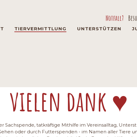
Notfall?
Bes
Navigation
überspringen
RT
TIERVERMITTLUNG
UNTERSTÜTZEN
J
gen
vielen dank ♥
r Sachspende, tatkräftige Mithilfe im Vereinsalltag, Unter
Gehen oder durch Futterspenden - im Namen aller Tiere un